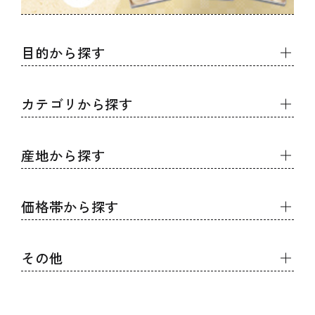
目的から探す
カテゴリから探す
夏の贈り物
今が旬！
産地から探す
食品
ギフトセレクション
野菜
価格帯から探す
北海道
産地直送
果物
東北
こだわりを贈る
その他
～3,000円未満
精肉・肉加工品
関東
節目を祝う
3,000円～5,000円未満
鮮魚・水産加工品
よくあるご質問