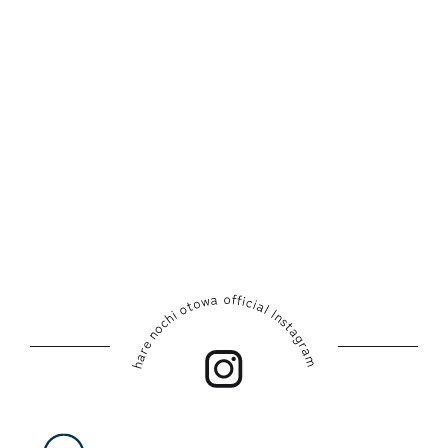
中部
その他
5,000円～8,000円未満
お菓子
お気に入り
近畿
8,000円以上
飲み物
お問い合わせ
中国
その他加工品
四国
調味料
九州
生花
音羽オリジナル
工芸品
予約販売商品